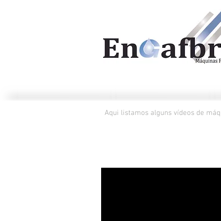
Ví
Aqui listamos alguns vídeos de máqu