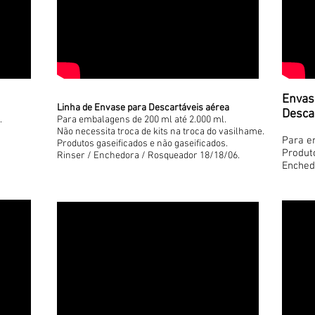
Envas
Linha de Envase para Descartáveis aérea
Descar
.
Para embalagens de 200 ml até 2.000 ml.
Não necessita troca de kits na troca do vasilhame.
Para e
Produtos gaseificados e não gaseificados.
Produto
Rinser / Enchedora / Rosqueador 18/18/06.
Enched