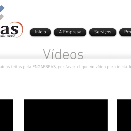
Início
A Empresa
Serviços
Pr
deos
inas feitas pela ENGAFBRAS, por favor, clique no vídeo para iniciá-l