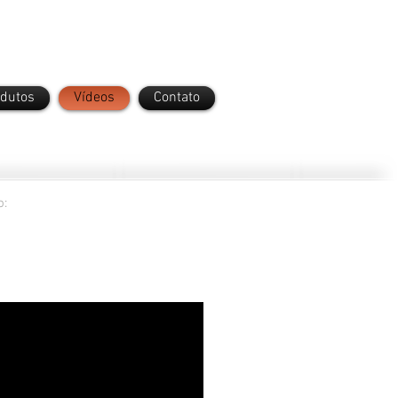
odutos
Vídeos
Contato
o: